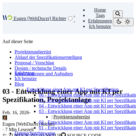
Home
Tags
Eugen [WebDucer] Richter
Erfahrungen
Ich benutze
Auf dieser Seite
Projektgrundgerüst
Ablauf der Spezifikationserstellung
Proposal / Vorschlag
Design / technische Details
Erfahrung
Spezifikationen und Aufgaben
Ich benutze
Blog
Entwicklung einer App mit KI per Spezifikation
03 - Entwicklung einer App mit KI per
06 - Entwicklung einer App mit KI per Spezifikati
Spezifikation, Projektanlage
05 - Entwicklung einer App mit KI per Spezifikat
04 - Entwicklung einer App mit KI per Spezifikat
03 - Entwicklung einer App mit KI per Spezifikati
Feb. 16, 2026
·
Projektgrundgerüst
02 - Entwicklung einer App mit KI per Spezifikati
Eugen [WebDucer] Richter
01 - Entwicklung einer App mit KI per Spezifikatio
·
7 Min Lesezeit
Datenschutzhinweise
ZURÜCK ZU: 02-SETUP
SOURCE CODE