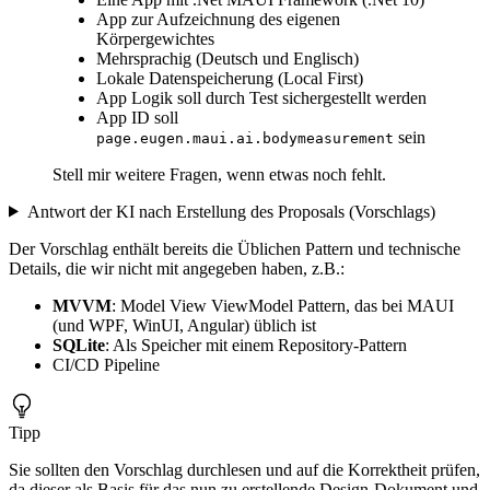
App zur Aufzeichnung des eigenen
Körpergewichtes
Mehrsprachig (Deutsch und Englisch)
Lokale Datenspeicherung (Local First)
App Logik soll durch Test sichergestellt werden
App ID soll
sein
page.eugen.maui.ai.bodymeasurement
Stell mir weitere Fragen, wenn etwas noch fehlt.
Antwort der KI nach Erstellung des Proposals (Vorschlags)
Der Vorschlag enthält bereits die Üblichen Pattern und technische
Details, die wir nicht mit angegeben haben, z.B.:
MVVM
: Model View ViewModel Pattern, das bei MAUI
(und WPF, WinUI, Angular) üblich ist
SQLite
: Als Speicher mit einem Repository-Pattern
CI/CD Pipeline
Tipp
Sie sollten den Vorschlag durchlesen und auf die Korrektheit prüfen,
da dieser als Basis für das nun zu erstellende Design-Dokument und